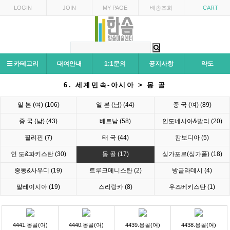
LOGIN
JOIN
MY PAGE
배송조회
CART
카테고리
대여안내
1:1문의
공지사항
약도
6. 세계민속-아시아 > 몽 골
일 본 (여) (106)
일 본 (남) (44)
중 국 (여) (89)
중 국 (남) (43)
베트남 (58)
인도네시아&발리 (20)
필리핀 (7)
태 국 (44)
캄보디아 (5)
인 도&파키스탄 (30)
몽 골 (17)
싱가포르(싱가폴) (18)
중동&사우디 (19)
트루크메니스탄 (2)
방글라데시 (4)
말레이시아 (19)
스리랑카 (8)
우즈베키스탄 (1)
4441.몽골(여)
4440.몽골(여)
4439.몽골(여)
4438.몽골(여)