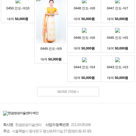
0450.인도-여10
0448.인도-여8
0447.인도-여7
대여
50,000원
대여
50,000원
대여
50,000원
0446.인도-여6
0445.인도-여5
대여
50,000원
대여
50,000원
0449.인도-여9
대여
50,000원
0444.인도-여4
0443.인도-여3
대여
50,000원
대여
50,000원
MORE ITEM +
회사명
한솜방송미술센터
사업자 등록번호
211-10-05166
주소
서울특별시 동대문구 왕산로43가길 27 (청량리동 42-10)