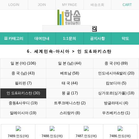
LOGIN
JOIN
MY PAGE
배송조회
CART
카테고리
대여안내
1:1문의
공지사항
약도
6. 세계민속-아시아 > 인 도&파키스탄
일 본 (여) (106)
일 본 (남) (44)
중 국 (여) (89)
중 국 (남) (43)
베트남 (58)
인도네시아&발리 (20)
필리핀 (7)
태 국 (44)
캄보디아 (5)
인 도&파키스탄 (30)
몽 골 (17)
싱가포르(싱가폴) (18)
중동&사우디 (19)
트루크메니스탄 (2)
방글라데시 (4)
말레이시아 (19)
스리랑카 (8)
우즈베키스탄 (1)
7489.인도(여)
7488.인도(여)
7487.인도(여)
7486.인도(여)