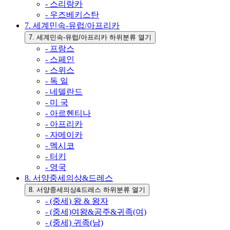
- 스리랑카
- 우즈베키스탄
7. 세계민속-유럽/아프리카
7. 세계민속-유럽/아프리카 하위분류 열기
- 프랑스
- 스페인
- 스위스
- 독 일
- 네델란드
- 미 국
- 아르헨티나
- 아프리카
- 자메이카
- 멕시코
- 터키
- 영국
8. 서양중세의상&드레스
8. 서양중세의상&드레스 하위분류 열기
- (중세) 왕 & 왕자
- (중세)여왕&공주&귀족(여)
- (중세) 귀족(남)