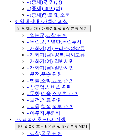
- (중세) 평민(남)
- (중세) 평민(여)
- (중세)망토 및 소품
9. 일제시대 / 개화기의상
9. 일제시대 / 개화기의상 하위분류 열기
- 일본군,경찰 관련
- 독립군,의열단,독립투사
- 개화기(여)-드레스,정장류
- 개화기(남)-양복,턱시도류
- 개화기(여)-일반시민
- 개화기(남)-일반시민
- 운전,운송 관련
- 법률,소방,교도 관련
- 상공업,서비스 관련
- 문화,예술,스포츠 관련
- 보건,의료 관련
- 교육,행정,정부 관련
- 야쿠자,무뢰배
10. 광복이후 ~ 6.25전쟁
10. 광복이후 ~ 6.25전쟁 하위분류 열기
- 경찰,국군 관련