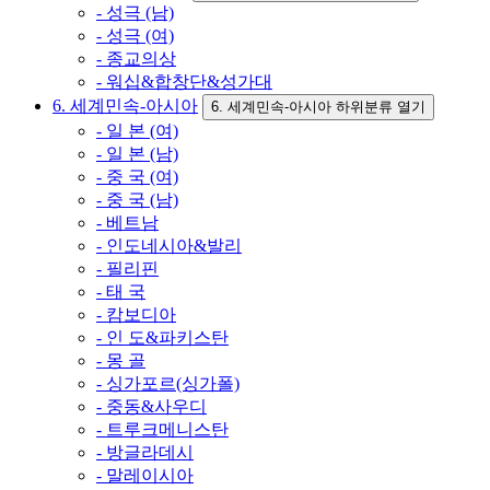
- 성극 (남)
- 성극 (여)
- 종교의상
- 워십&합창단&성가대
6. 세계민속-아시아
6. 세계민속-아시아 하위분류 열기
- 일 본 (여)
- 일 본 (남)
- 중 국 (여)
- 중 국 (남)
- 베트남
- 인도네시아&발리
- 필리핀
- 태 국
- 캄보디아
- 인 도&파키스탄
- 몽 골
- 싱가포르(싱가폴)
- 중동&사우디
- 트루크메니스탄
- 방글라데시
- 말레이시아