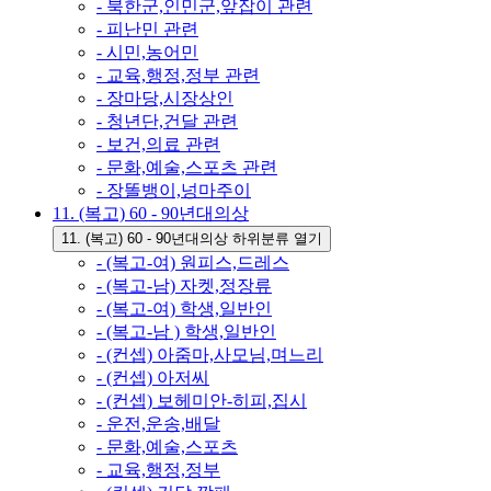
- 북한군,인민군,앞잡이 관련
- 피난민 관련
- 시민,농어민
- 교육,행정,정부 관련
- 장마당,시장상인
- 청년단,건달 관련
- 보건,의료 관련
- 문화,예술,스포츠 관련
- 장똘뱅이,넝마주이
11. (복고) 60 - 90년대의상
11. (복고) 60 - 90년대의상 하위분류 열기
- (복고-여) 원피스,드레스
- (복고-남) 자켓,정장류
- (복고-여) 학생,일반인
- (복고-남 ) 학생,일반인
- (컨셉) 아줌마,사모님,며느리
- (컨셉) 아저씨
- (컨셉) 보헤미안-히피,집시
- 운전,운송,배달
- 문화,예술,스포츠
- 교육,행정,정부