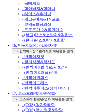
- 몸빼세트
- 할아버지&할머니
- 타이즈&추리닝
- 개그&예능&TV프로
- 코믹&황당의상
- 트로트가수&복면가수
- (복고)댄스&소방차&김완선
- (현대)댄스&락커&힙합
16. 반짝이의상 / 컬러자켓
16. 반짝이의상 / 컬러자켓 하위분류 열기
- 반짝이자켓
- 컬러자켓&턱시도
- (반짝이&컬러)조끼&점퍼
- (반짝이&러플)셔츠
- 반짝이원피스
- 반짝이드레스
- 반짝이투피스(상의+하의)
17. 코스프레/할로윈/영화
17. 코스프레/할로윈/영화 하위분류 열기
- (COS) 왕자&공주
- (COS) 액션영웅&악당