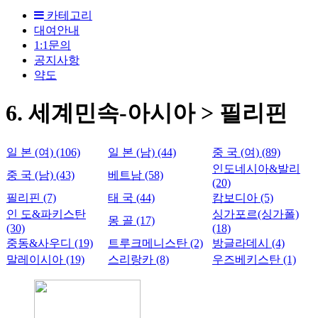
카테고리
대여안내
1:1문의
공지사항
약도
6. 세계민속-아시아 > 필리핀
일 본 (여) (106)
일 본 (남) (44)
중 국 (여) (89)
인도네시아&발리
중 국 (남) (43)
베트남 (58)
(20)
필리핀 (7)
태 국 (44)
캄보디아 (5)
인 도&파키스탄
싱가포르(싱가폴)
몽 골 (17)
(30)
(18)
중동&사우디 (19)
트루크메니스탄 (2)
방글라데시 (4)
말레이시아 (19)
스리랑카 (8)
우즈베키스탄 (1)