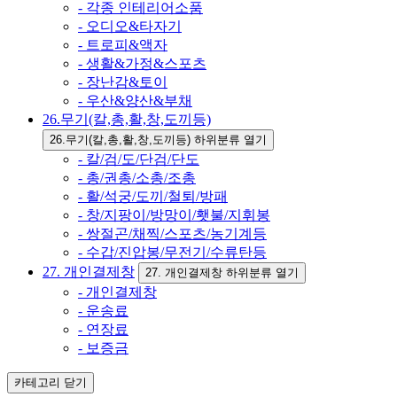
- 각종 인테리어소품
- 오디오&타자기
- 트로피&액자
- 생활&가정&스포츠
- 장난감&토이
- 우산&양산&부채
26.무기(칼,총,활,창,도끼등)
26.무기(칼,총,활,창,도끼등) 하위분류 열기
- 칼/검/도/단검/단도
- 총/권총/소총/조총
- 활/석궁/도끼/철퇴/방패
- 창/지팡이/방망이/횃불/지휘봉
- 쌍절곤/채찍/스포츠/농기계등
- 수갑/진압봉/무전기/수류탄등
27. 개인결제창
27. 개인결제창 하위분류 열기
- 개인결제창
- 운송료
- 연장료
- 보증금
카테고리
닫기