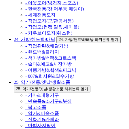
- 아웃도어(벙거지,스포츠)
- 한국전통(갓,어우동,패랭이)
- 세계전통모자
- 직업모자(군/관공서등)
- 작업모(썬캡,밀짚,새마을)
- 카우보이모자(웨스턴)
24. 가방/핸드백/배낭
24. 가방/핸드백/배낭 하위분류 열기
- 직업관련&배달가방
- 핸드백&클러치
- 책가방&백팩&크로스백
- 숄더&에코&시장가방
- 여행가방&힙색&피크닉
- 007&회사원&일수가방
25. 악기/전통/옛날/생활소품
25. 악기/전통/옛날/생활소품 하위분류 열기
- 가마&대형가구
- 민속품&소가구&봇짐
- 복고소품
- 악기&미술소품
- 전화기&카메라
- 마법사지팡이