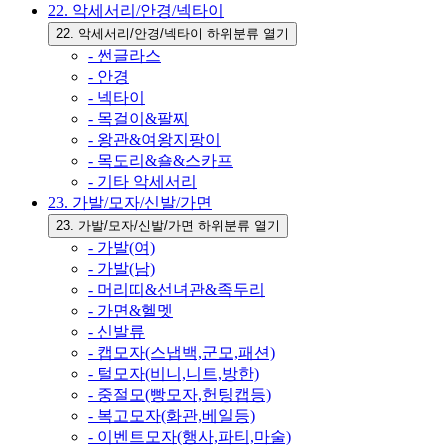
22. 악세서리/안경/넥타이
22. 악세서리/안경/넥타이 하위분류 열기
- 썬글라스
- 안경
- 넥타이
- 목걸이&팔찌
- 왕관&여왕지팡이
- 목도리&숄&스카프
- 기타 악세서리
23. 가발/모자/신발/가면
23. 가발/모자/신발/가면 하위분류 열기
- 가발(여)
- 가발(남)
- 머리띠&선녀관&족두리
- 가면&헬멧
- 신발류
- 캡모자(스냅백,군모,패션)
- 털모자(비니,니트,방한)
- 중절모(빵모자,헌팅캡등)
- 복고모자(화관,베일등)
- 이벤트모자(행사,파티,마술)