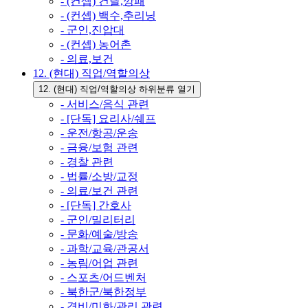
- (컨셉) 건달,깡패
- (컨셉) 백수,추리닝
- 군인,진압대
- (컨셉) 농어촌
- 의료,보건
12. (현대) 직업/역할의상
12. (현대) 직업/역할의상 하위분류 열기
- 서비스/음식 관련
- [단독] 요리사/쉐프
- 운전/항공/운송
- 금융/보험 관련
- 경찰 관련
- 법률/소방/교정
- 의료/보건 관련
- [단독] 간호사
- 군인/밀리터리
- 문화/예술/방송
- 과학/교육/관공서
- 농림/어업 관련
- 스포츠/어드벤처
- 북한군/북한정부
- 경비/미화/관리 관련