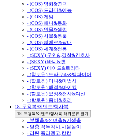
- (COS) 영화&연극
- (COS) 드라마&예능
- (COS) 게임
- (COS) 애니&동화
- (COS) 인물&셀럽
- (COS) 사물&동물
- (COS) 삐에로&광대
- (COS) 세계&전통
- (SEXY) 군인&,경찰&간호사
- (SEXY) 바니&캣
- (SEXY) 메이드&로리타
- (할로윈) 드라큐라&뱀파이어
- (할로윈) 마녀&마법사
- (할로윈) 해적&바이킹
- (할로윈) 요정&천사&여신
- (할로윈) 좀비&호러
18. 무용복/이벤트/행사복
18. 무용복/이벤트/행사복 하위분류 열기
- 부채춤&선녀춤&기생춤
- 탈춤,꼭두각시,사물놀이
- 라틴,플라멩고,캉캉