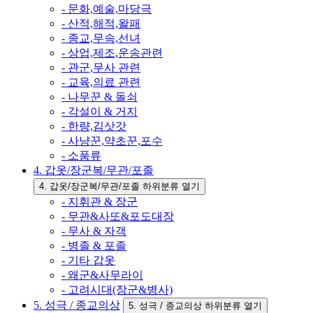
- 문화,예술,마당극
- 산적,해적,왈패
- 종교,무속,선녀
- 상업,제조,운송관련
- 관군,무사 관련
- 교육,의료 관련
- 나무꾼 & 돌쇠
- 각설이 & 거지
- 한량,김삿갓
- 사냥꾼,약초꾼,포수
- 소품류
4. 갑옷/장군복/무관/포졸
4. 갑옷/장군복/무관/포졸 하위분류 열기
- 지휘관 & 장군
- 무관&사또&포도대장
- 무사 & 자객
- 병졸 & 포졸
- 기타 갑옷
- 왜군&사무라이
- 고려시대(장군&병사)
5. 성극 / 종교의상
5. 성극 / 종교의상 하위분류 열기