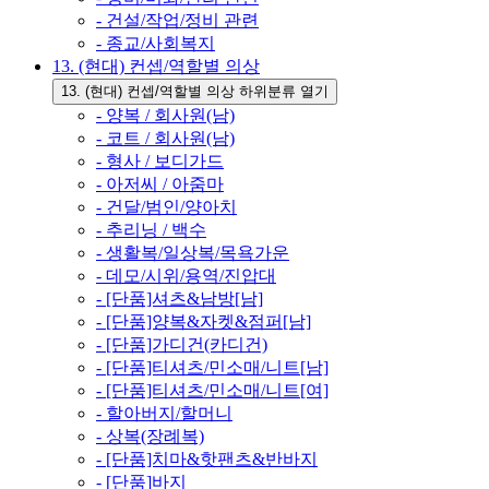
- 건설/작업/정비 관련
- 종교/사회복지
13. (현대) 컨셉/역할별 의상
13. (현대) 컨셉/역할별 의상 하위분류 열기
- 양복 / 회사원(남)
- 코트 / 회사원(남)
- 형사 / 보디가드
- 아저씨 / 아줌마
- 건달/범인/양아치
- 추리닝 / 백수
- 생활복/일상복/목욕가운
- 데모/시위/용역/진압대
- [단품]셔츠&남방[남]
- [단품]양복&자켓&점퍼[남]
- [단품]가디건(카디건)
- [단품]티셔츠/민소매/니트[남]
- [단품]티셔츠/민소매/니트[여]
- 할아버지/할머니
- 상복(장례복)
- [단품]치마&핫팬츠&반바지
- [단품]바지