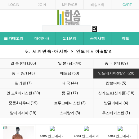
LOGIN
JOIN
MY PAGE
배송조회
CART
카테고리
대여안내
1:1문의
공지사항
약도
6. 세계민속-아시아 > 인도네시아&발리
일 본 (여) (106)
일 본 (남) (44)
중 국 (여) (89)
중 국 (남) (43)
베트남 (58)
인도네시아&발리 (20)
필리핀 (7)
태 국 (44)
캄보디아 (5)
인 도&파키스탄 (30)
몽 골 (17)
싱가포르(싱가폴) (18)
중동&사우디 (19)
트루크메니스탄 (2)
방글라데시 (4)
말레이시아 (19)
스리랑카 (8)
우즈베키스탄 (1)
7385.인도네시아
7384.인도네시아
7383.인도네시아