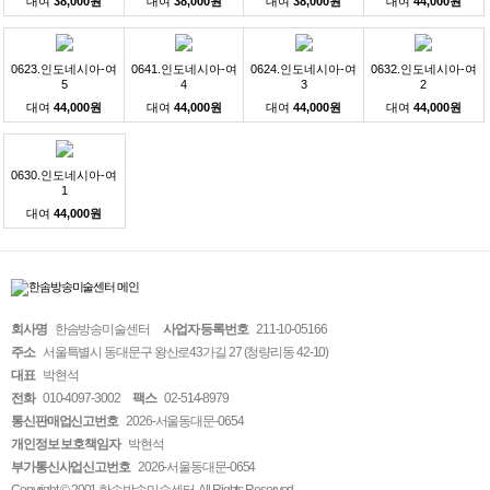
대여
38,000원
대여
38,000원
대여
38,000원
대여
44,000원
0623.인도네시아-여
0641.인도네시아-여
0624.인도네시아-여
0632.인도네시아-여
5
4
3
2
대여
44,000원
대여
44,000원
대여
44,000원
대여
44,000원
0630.인도네시아-여
1
대여
44,000원
회사명
한솜방송미술센터
사업자 등록번호
211-10-05166
주소
서울특별시 동대문구 왕산로43가길 27 (청량리동 42-10)
대표
박현석
전화
010-4097-3002
팩스
02-514-8979
통신판매업신고번호
2026-서울동대문-0654
개인정보 보호책임자
박현석
부가통신사업신고번호
2026-서울동대문-0654