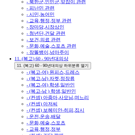
- 북한군,인민군,앞잡이 관련
- 피난민 관련
- 시민,농어민
- 교육,행정,정부 관련
- 장마당,시장상인
- 청년단,건달 관련
- 보건,의료 관련
- 문화,예술,스포츠 관련
- 장똘뱅이,넝마주이
11. (복고) 60 - 90년대의상
11. (복고) 60 - 90년대의상 하위분류 열기
- (복고-여) 원피스,드레스
- (복고-남) 자켓,정장류
- (복고-여) 학생,일반인
- (복고-남 ) 학생,일반인
- (컨셉) 아줌마,사모님,며느리
- (컨셉) 아저씨
- (컨셉) 보헤미안-히피,집시
- 운전,운송,배달
- 문화,예술,스포츠
- 교육,행정,정부