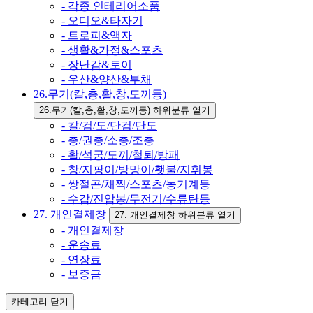
- 각종 인테리어소품
- 오디오&타자기
- 트로피&액자
- 생활&가정&스포츠
- 장난감&토이
- 우산&양산&부채
26.무기(칼,총,활,창,도끼등)
26.무기(칼,총,활,창,도끼등) 하위분류 열기
- 칼/검/도/단검/단도
- 총/권총/소총/조총
- 활/석궁/도끼/철퇴/방패
- 창/지팡이/방망이/횃불/지휘봉
- 쌍절곤/채찍/스포츠/농기계등
- 수갑/진압봉/무전기/수류탄등
27. 개인결제창
27. 개인결제창 하위분류 열기
- 개인결제창
- 운송료
- 연장료
- 보증금
카테고리
닫기