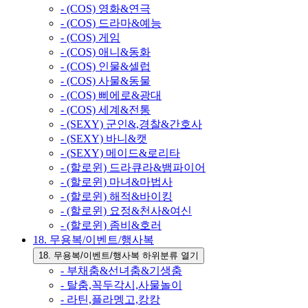
- (COS) 영화&연극
- (COS) 드라마&예능
- (COS) 게임
- (COS) 애니&동화
- (COS) 인물&셀럽
- (COS) 사물&동물
- (COS) 삐에로&광대
- (COS) 세계&전통
- (SEXY) 군인&,경찰&간호사
- (SEXY) 바니&캣
- (SEXY) 메이드&로리타
- (할로윈) 드라큐라&뱀파이어
- (할로윈) 마녀&마법사
- (할로윈) 해적&바이킹
- (할로윈) 요정&천사&여신
- (할로윈) 좀비&호러
18. 무용복/이벤트/행사복
18. 무용복/이벤트/행사복 하위분류 열기
- 부채춤&선녀춤&기생춤
- 탈춤,꼭두각시,사물놀이
- 라틴,플라멩고,캉캉