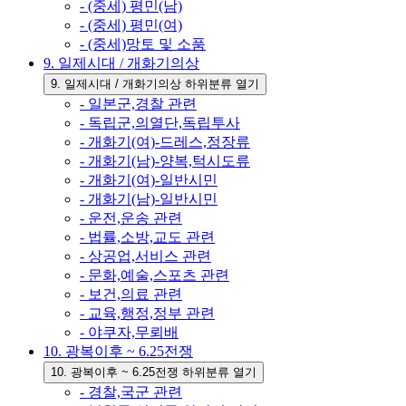
- (중세) 평민(남)
- (중세) 평민(여)
- (중세)망토 및 소품
9. 일제시대 / 개화기의상
9. 일제시대 / 개화기의상 하위분류 열기
- 일본군,경찰 관련
- 독립군,의열단,독립투사
- 개화기(여)-드레스,정장류
- 개화기(남)-양복,턱시도류
- 개화기(여)-일반시민
- 개화기(남)-일반시민
- 운전,운송 관련
- 법률,소방,교도 관련
- 상공업,서비스 관련
- 문화,예술,스포츠 관련
- 보건,의료 관련
- 교육,행정,정부 관련
- 야쿠자,무뢰배
10. 광복이후 ~ 6.25전쟁
10. 광복이후 ~ 6.25전쟁 하위분류 열기
- 경찰,국군 관련