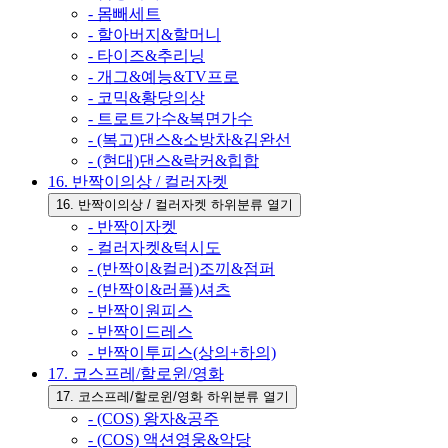
- 몸빼세트
- 할아버지&할머니
- 타이즈&추리닝
- 개그&예능&TV프로
- 코믹&황당의상
- 트로트가수&복면가수
- (복고)댄스&소방차&김완선
- (현대)댄스&락커&힙합
16. 반짝이의상 / 컬러자켓
16. 반짝이의상 / 컬러자켓 하위분류 열기
- 반짝이자켓
- 컬러자켓&턱시도
- (반짝이&컬러)조끼&점퍼
- (반짝이&러플)셔츠
- 반짝이원피스
- 반짝이드레스
- 반짝이투피스(상의+하의)
17. 코스프레/할로윈/영화
17. 코스프레/할로윈/영화 하위분류 열기
- (COS) 왕자&공주
- (COS) 액션영웅&악당