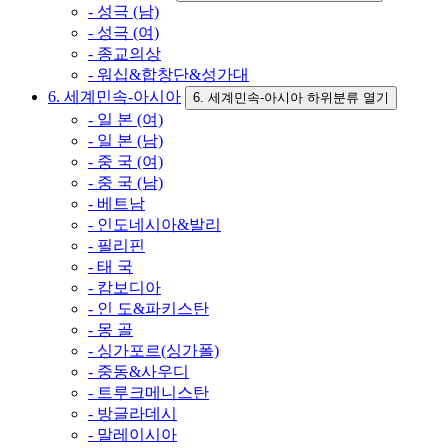
- 성극 (남)
- 성극 (여)
- 종교의상
- 워십&합창단&성가대
6. 세계민속-아시아
6. 세계민속-아시아 하위분류 열기
- 일 본 (여)
- 일 본 (남)
- 중 국 (여)
- 중 국 (남)
- 베트남
- 인도네시아&발리
- 필리핀
- 태 국
- 캄보디아
- 인 도&파키스탄
- 몽 골
- 싱가포르(싱가폴)
- 중동&사우디
- 트루크메니스탄
- 방글라데시
- 말레이시아