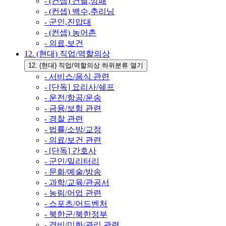
- (컨셉) 건달,깡패
- (컨셉) 백수,추리닝
- 군인,진압대
- (컨셉) 농어촌
- 의료,보건
12. (현대) 직업/역할의상
12. (현대) 직업/역할의상 하위분류 열기
- 서비스/음식 관련
- [단독] 요리사/쉐프
- 운전/항공/운송
- 금융/보험 관련
- 경찰 관련
- 법률/소방/교정
- 의료/보건 관련
- [단독] 간호사
- 군인/밀리터리
- 문화/예술/방송
- 과학/교육/관공서
- 농림/어업 관련
- 스포츠/어드벤처
- 북한군/북한정부
- 경비/미화/관리 관련