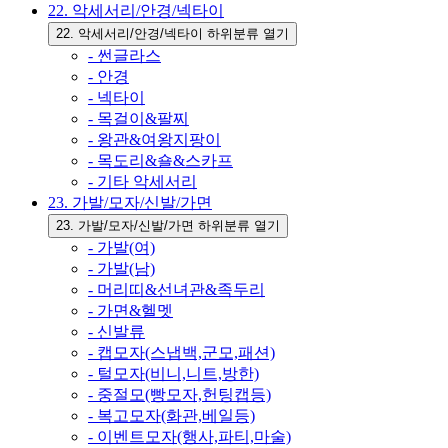
22. 악세서리/안경/넥타이
22. 악세서리/안경/넥타이 하위분류 열기
- 썬글라스
- 안경
- 넥타이
- 목걸이&팔찌
- 왕관&여왕지팡이
- 목도리&숄&스카프
- 기타 악세서리
23. 가발/모자/신발/가면
23. 가발/모자/신발/가면 하위분류 열기
- 가발(여)
- 가발(남)
- 머리띠&선녀관&족두리
- 가면&헬멧
- 신발류
- 캡모자(스냅백,군모,패션)
- 털모자(비니,니트,방한)
- 중절모(빵모자,헌팅캡등)
- 복고모자(화관,베일등)
- 이벤트모자(행사,파티,마술)