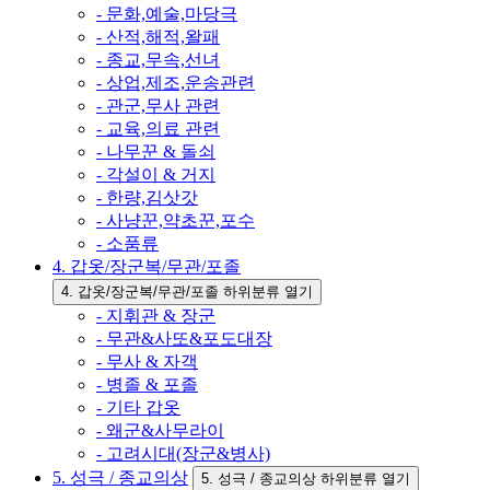
- 문화,예술,마당극
- 산적,해적,왈패
- 종교,무속,선녀
- 상업,제조,운송관련
- 관군,무사 관련
- 교육,의료 관련
- 나무꾼 & 돌쇠
- 각설이 & 거지
- 한량,김삿갓
- 사냥꾼,약초꾼,포수
- 소품류
4. 갑옷/장군복/무관/포졸
4. 갑옷/장군복/무관/포졸 하위분류 열기
- 지휘관 & 장군
- 무관&사또&포도대장
- 무사 & 자객
- 병졸 & 포졸
- 기타 갑옷
- 왜군&사무라이
- 고려시대(장군&병사)
5. 성극 / 종교의상
5. 성극 / 종교의상 하위분류 열기