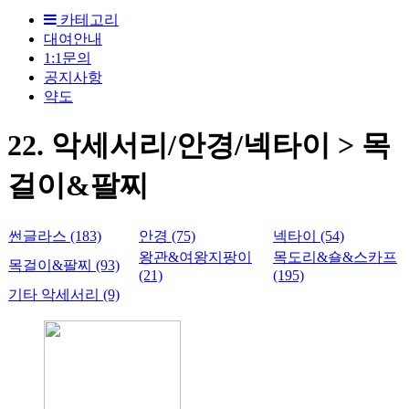
카테고리
대여안내
1:1문의
공지사항
약도
22. 악세서리/안경/넥타이 > 목
걸이&팔찌
썬글라스 (183)
안경 (75)
넥타이 (54)
왕관&여왕지팡이
목도리&숄&스카프
목걸이&팔찌 (93)
(21)
(195)
기타 악세서리 (9)