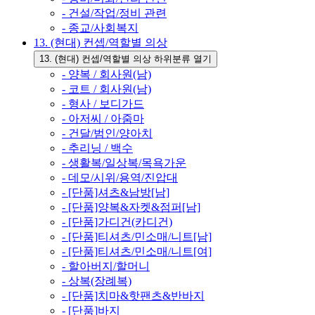
- 건설/작업/정비 관련
- 종교/사회복지
13. (현대) 컨셉/역할별 의상
13. (현대) 컨셉/역할별 의상 하위분류 열기
- 양복 / 회사원(남)
- 코트 / 회사원(남)
- 형사 / 보디가드
- 아저씨 / 아줌마
- 건달/범인/양아치
- 추리닝 / 백수
- 생활복/일상복/목욕가운
- 데모/시위/용역/진압대
- [단품]셔츠&남방[남]
- [단품]양복&자켓&점퍼[남]
- [단품]가디건(카디건)
- [단품]티셔츠/민소매/니트[남]
- [단품]티셔츠/민소매/니트[여]
- 할아버지/할머니
- 상복(장례복)
- [단품]치마&핫팬츠&반바지
- [단품]바지