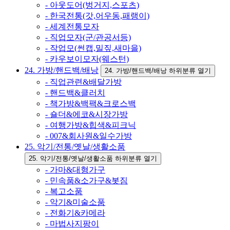
- 아웃도어(벙거지,스포츠)
- 한국전통(갓,어우동,패랭이)
- 세계전통모자
- 직업모자(군/관공서등)
- 작업모(썬캡,밀짚,새마을)
- 카우보이모자(웨스턴)
24. 가방/핸드백/배낭
24. 가방/핸드백/배낭 하위분류 열기
- 직업관련&배달가방
- 핸드백&클러치
- 책가방&백팩&크로스백
- 숄더&에코&시장가방
- 여행가방&힙색&피크닉
- 007&회사원&일수가방
25. 악기/전통/옛날/생활소품
25. 악기/전통/옛날/생활소품 하위분류 열기
- 가마&대형가구
- 민속품&소가구&봇짐
- 복고소품
- 악기&미술소품
- 전화기&카메라
- 마법사지팡이