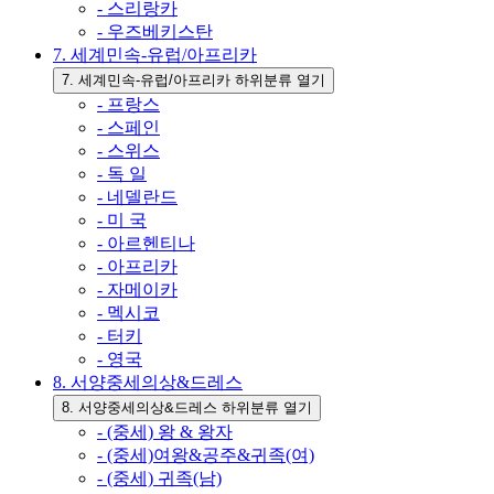
- 스리랑카
- 우즈베키스탄
7. 세계민속-유럽/아프리카
7. 세계민속-유럽/아프리카 하위분류 열기
- 프랑스
- 스페인
- 스위스
- 독 일
- 네델란드
- 미 국
- 아르헨티나
- 아프리카
- 자메이카
- 멕시코
- 터키
- 영국
8. 서양중세의상&드레스
8. 서양중세의상&드레스 하위분류 열기
- (중세) 왕 & 왕자
- (중세)여왕&공주&귀족(여)
- (중세) 귀족(남)