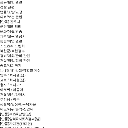
금융/보험 관련
경찰 관련
법률/소방/교정
의료/보건 관련
[단독] 간호사
군인/밀리터리
문화/예술/방송
과학/교육/관공서
농림/어업 관련
스포츠/어드벤처
북한군/북한정부
경비/미화/관리 관련
건설/작업/정비 관련
종교/사회복지
13. (현대) 컨셉/역할별 의상
양복 / 회사원(남)
코트 / 회사원(남)
형사 / 보디가드
아저씨 / 아줌마
건달/범인/양아치
추리닝 / 백수
생활복/일상복/목욕가운
데모/시위/용역/진압대
[단품]셔츠&남방[남]
[단품]양복&자켓&점퍼[남]
[단품]가디건(카디건)