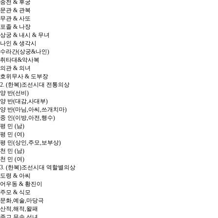
중전 & 후궁
문관 & 관복
무관 & 사또
포졸 & 나장
상궁 & 내시 & 무녀
나인 & 생각시
수라간(상궁&나인)
취타대&악사복
의관 & 의녀
호위무사 & 도부장
2. (한복)조선시대 전통의상
양 반(선비)
양 반(대감,사대부)
양 반(마님,아씨,쓰개치마)
중 인(이방,아전,행수)
평 민 (남)
평 민 (여)
평 민(상인,주모,보부상)
천 민 (남)
천 민 (여)
3. (한복)조선시대 역할별의상
도령 & 아씨
어우동 & 황진이
주모 & 식모
문화,예술,마당극
산적,해적,왈패
종교,무속,선녀