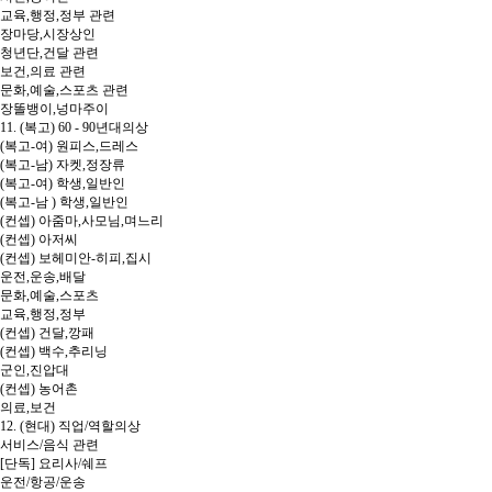
교육,행정,정부 관련
장마당,시장상인
청년단,건달 관련
보건,의료 관련
문화,예술,스포츠 관련
장똘뱅이,넝마주이
11. (복고) 60 - 90년대의상
(복고-여) 원피스,드레스
(복고-남) 자켓,정장류
(복고-여) 학생,일반인
(복고-남 ) 학생,일반인
(컨셉) 아줌마,사모님,며느리
(컨셉) 아저씨
(컨셉) 보헤미안-히피,집시
운전,운송,배달
문화,예술,스포츠
교육,행정,정부
(컨셉) 건달,깡패
(컨셉) 백수,추리닝
군인,진압대
(컨셉) 농어촌
의료,보건
12. (현대) 직업/역할의상
서비스/음식 관련
[단독] 요리사/쉐프
운전/항공/운송