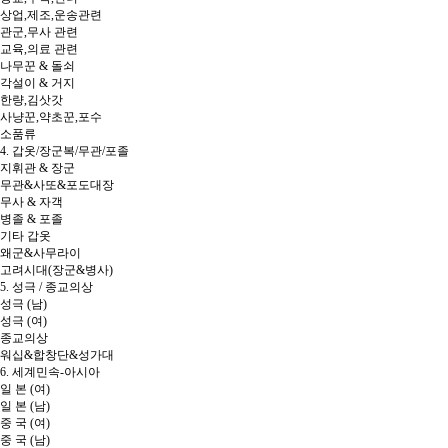
상업,제조,운송관련
관군,무사 관련
교육,의료 관련
나무꾼 & 돌쇠
각설이 & 거지
한량,김삿갓
사냥꾼,약초꾼,포수
소품류
4. 갑옷/장군복/무관/포졸
지휘관 & 장군
무관&사또&포도대장
무사 & 자객
병졸 & 포졸
기타 갑옷
왜군&사무라이
고려시대(장군&병사)
5. 성극 / 종교의상
성극 (남)
성극 (여)
종교의상
워십&합창단&성가대
6. 세계민속-아시아
일 본 (여)
일 본 (남)
중 국 (여)
중 국 (남)