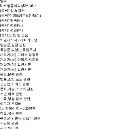
영국
8. 서양중세의상&드레스
(중세) 왕 & 왕자
(중세)여왕&공주&귀족(여)
(중세) 귀족(남)
(중세) 평민(남)
(중세) 평민(여)
(중세)망토 및 소품
9. 일제시대 / 개화기의상
일본군,경찰 관련
독립군,의열단,독립투사
개화기(여)-드레스,정장류
개화기(남)-양복,턱시도류
개화기(여)-일반시민
개화기(남)-일반시민
운전,운송 관련
법률,소방,교도 관련
상공업,서비스 관련
문화,예술,스포츠 관련
보건,의료 관련
교육,행정,정부 관련
야쿠자,무뢰배
10. 광복이후 ~ 6.25전쟁
경찰,국군 관련
북한군,인민군,앞잡이 관련
피난민 관련
시민,농어민