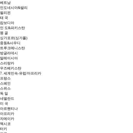
베트남
인도네시아&발리
필리핀
태 국
캄보디아
인 도&파키스탄
몽 골
싱가포르(싱가폴)
중동&사우디
트루크메니스탄
방글라데시
말레이시아
스리랑카
우즈베키스탄
7. 세계민속-유럽/아프리카
프랑스
스페인
스위스
독 일
네델란드
미 국
아르헨티나
아프리카
자메이카
멕시코
터키