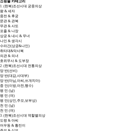
쇼핑몰 카테고리
1. (한복)조선시대 궁중의상
왕 & 세자
중전 & 후궁
문관 & 관복
무관 & 사또
포졸 & 나장
상궁 & 내시 & 무녀
나인 & 생각시
수라간(상궁&나인)
취타대&악사복
의관 & 의녀
호위무사 & 도부장
2. (한복)조선시대 전통의상
양 반(선비)
양 반(대감,사대부)
양 반(마님,아씨,쓰개치마)
중 인(이방,아전,행수)
평 민 (남)
평 민 (여)
평 민(상인,주모,보부상)
천 민 (남)
천 민 (여)
3. (한복)조선시대 역할별의상
도령 & 아씨
어우동 & 황진이
주모 & 식모