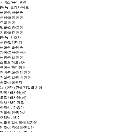
서비스/음식 관련
[단독] 요리사/쉐프
운전/항공/운송
금융/보험 관련
경찰 관련
법률/소방/교정
의료/보건 관련
[단독] 간호사
군인/밀리터리
문화/예술/방송
과학/교육/관공서
농림/어업 관련
스포츠/어드벤처
북한군/북한정부
경비/미화/관리 관련
건설/작업/정비 관련
종교/사회복지
13. (현대) 컨셉/역할별 의상
양복 / 회사원(남)
코트 / 회사원(남)
형사 / 보디가드
아저씨 / 아줌마
건달/범인/양아치
추리닝 / 백수
생활복/일상복/목욕가운
데모/시위/용역/진압대