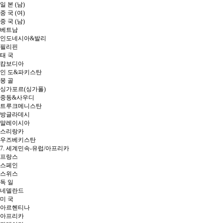
일 본 (남)
중 국 (여)
중 국 (남)
베트남
인도네시아&발리
필리핀
태 국
캄보디아
인 도&파키스탄
몽 골
싱가포르(싱가폴)
중동&사우디
트루크메니스탄
방글라데시
말레이시아
스리랑카
우즈베키스탄
7. 세계민속-유럽/아프리카
프랑스
스페인
스위스
독 일
네델란드
미 국
아르헨티나
아프리카