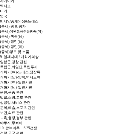
자메이카
멕시코
터키
영국
8. 서양중세의상&드레스
(중세) 왕 & 왕자
(중세)여왕&공주&귀족(여)
(중세) 귀족(남)
(중세) 평민(남)
(중세) 평민(여)
(중세)망토 및 소품
9. 일제시대 / 개화기의상
일본군,경찰 관련
독립군,의열단,독립투사
개화기(여)-드레스,정장류
개화기(남)-양복,턱시도류
개화기(여)-일반시민
개화기(남)-일반시민
운전,운송 관련
법률,소방,교도 관련
상공업,서비스 관련
문화,예술,스포츠 관련
보건,의료 관련
교육,행정,정부 관련
야쿠자,무뢰배
10. 광복이후 ~ 6.25전쟁
경찰,국군 관련