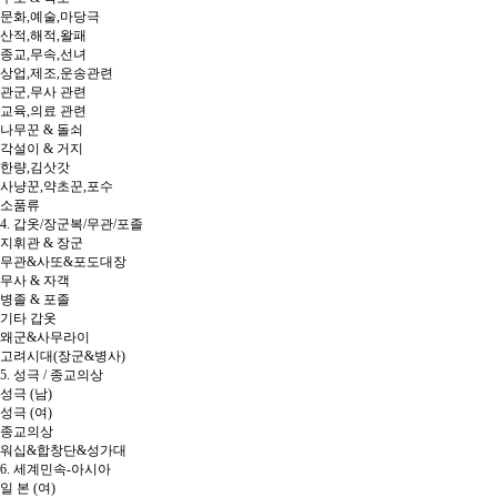
문화,예술,마당극
산적,해적,왈패
종교,무속,선녀
상업,제조,운송관련
관군,무사 관련
교육,의료 관련
나무꾼 & 돌쇠
각설이 & 거지
한량,김삿갓
사냥꾼,약초꾼,포수
소품류
4. 갑옷/장군복/무관/포졸
지휘관 & 장군
무관&사또&포도대장
무사 & 자객
병졸 & 포졸
기타 갑옷
왜군&사무라이
고려시대(장군&병사)
5. 성극 / 종교의상
성극 (남)
성극 (여)
종교의상
워십&합창단&성가대
6. 세계민속-아시아
일 본 (여)