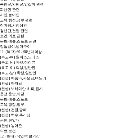
북한군,인민군,앞잡이 관련
피난민 관련
시민,농어민
교육,행정,정부 관련
장마당,시장상인
청년단,건달 관련
보건,의료 관련
문화,예술,스포츠 관련
장똘뱅이,넝마주이
11. (복고) 60 - 90년대의상
(복고-여) 원피스,드레스
(복고-남) 자켓,정장류
(복고-여) 학생,일반인
(복고-남 ) 학생,일반인
(컨셉) 아줌마,사모님,며느리
(컨셉) 아저씨
(컨셉) 보헤미안-히피,집시
운전,운송,배달
문화,예술,스포츠
교육,행정,정부
(컨셉) 건달,깡패
(컨셉) 백수,추리닝
군인,진압대
(컨셉) 농어촌
의료,보건
12. (현대) 직업/역할의상