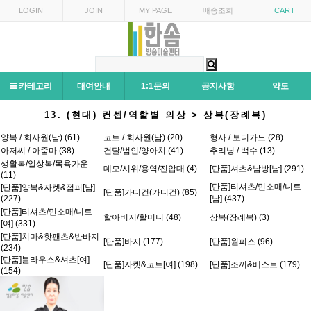
LOGIN
JOIN
MY PAGE
배송조회
CART
카테고리
대여안내
1:1문의
공지사항
약도
13. (현대) 컨셉/역할별 의상 > 상복(장례복)
양복 / 회사원(남) (61)
코트 / 회사원(남) (20)
형사 / 보디가드 (28)
아저씨 / 아줌마 (38)
건달/범인/양아치 (41)
추리닝 / 백수 (13)
생활복/일상복/목욕가운
데모/시위/용역/진압대 (4)
[단품]셔츠&남방[남] (291)
(11)
[단품]티셔츠/민소매/니트
[단품]양복&자켓&점퍼[남]
[단품]가디건(카디건) (85)
(227)
[남] (437)
[단품]티셔츠/민소매/니트
할아버지/할머니 (48)
상복(장례복) (3)
[여] (331)
[단품]치마&핫팬츠&반바지
[단품]바지 (177)
[단품]원피스 (96)
(234)
[단품]블라우스&셔츠[여]
[단품]자켓&코트[여] (198)
[단품]조끼&베스트 (179)
(154)