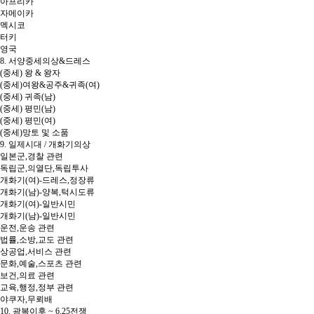
아프리카
자메이카
멕시코
터키
영국
8. 서양중세의상&드레스
(중세) 왕 & 왕자
(중세)여왕&공주&귀족(여)
(중세) 귀족(남)
(중세) 평민(남)
(중세) 평민(여)
(중세)망토 및 소품
9. 일제시대 / 개화기의상
일본군,경찰 관련
독립군,의열단,독립투사
개화기(여)-드레스,정장류
개화기(남)-양복,턱시도류
개화기(여)-일반시민
개화기(남)-일반시민
운전,운송 관련
법률,소방,교도 관련
상공업,서비스 관련
문화,예술,스포츠 관련
보건,의료 관련
교육,행정,정부 관련
야쿠자,무뢰배
10. 광복이후 ~ 6.25전쟁