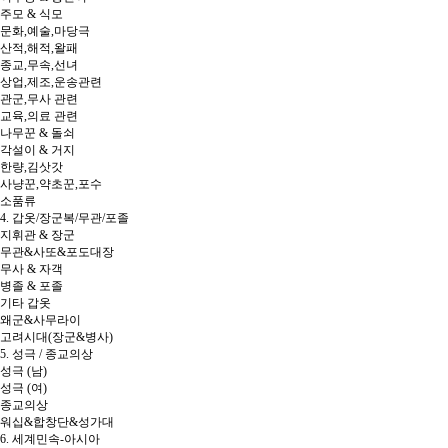
주모 & 식모
문화,예술,마당극
산적,해적,왈패
종교,무속,선녀
상업,제조,운송관련
관군,무사 관련
교육,의료 관련
나무꾼 & 돌쇠
각설이 & 거지
한량,김삿갓
사냥꾼,약초꾼,포수
소품류
4. 갑옷/장군복/무관/포졸
지휘관 & 장군
무관&사또&포도대장
무사 & 자객
병졸 & 포졸
기타 갑옷
왜군&사무라이
고려시대(장군&병사)
5. 성극 / 종교의상
성극 (남)
성극 (여)
종교의상
워십&합창단&성가대
6. 세계민속-아시아