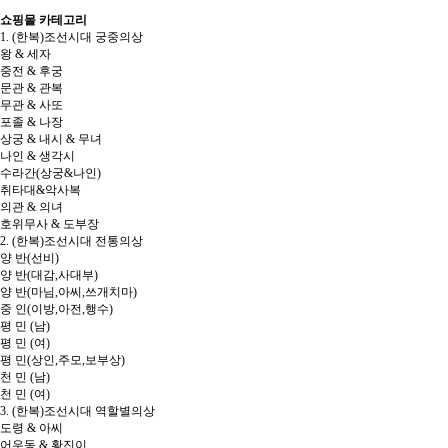
쇼핑몰 카테고리
1. (한복)조선시대 궁중의상
왕 & 세자
중전 & 후궁
문관 & 관복
무관 & 사또
포졸 & 나장
상궁 & 내시 & 무녀
나인 & 생각시
수라간(상궁&나인)
취타대&악사복
의관 & 의녀
호위무사 & 도부장
2. (한복)조선시대 전통의상
양 반(선비)
양 반(대감,사대부)
양 반(마님,아씨,쓰개치마)
중 인(이방,아전,행수)
평 민 (남)
평 민 (여)
평 민(상인,주모,보부상)
천 민 (남)
천 민 (여)
3. (한복)조선시대 역할별의상
도령 & 아씨
어우동 & 황진이