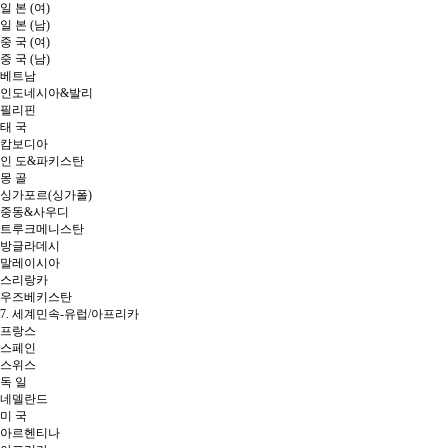
일 본 (여)
일 본 (남)
중 국 (여)
중 국 (남)
베트남
인도네시아&발리
필리핀
태 국
캄보디아
인 도&파키스탄
몽 골
싱가포르(싱가폴)
중동&사우디
트루크메니스탄
방글라데시
말레이시아
스리랑카
우즈베키스탄
7. 세계민속-유럽/아프리카
프랑스
스페인
스위스
독 일
네델란드
미 국
아르헨티나