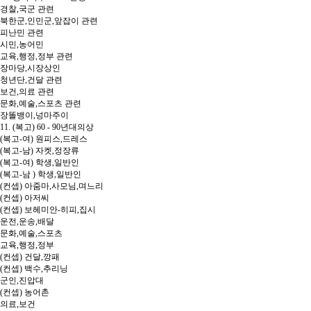
경찰,국군 관련
북한군,인민군,앞잡이 관련
피난민 관련
시민,농어민
교육,행정,정부 관련
장마당,시장상인
청년단,건달 관련
보건,의료 관련
문화,예술,스포츠 관련
장똘뱅이,넝마주이
11. (복고) 60 - 90년대의상
(복고-여) 원피스,드레스
(복고-남) 자켓,정장류
(복고-여) 학생,일반인
(복고-남 ) 학생,일반인
(컨셉) 아줌마,사모님,며느리
(컨셉) 아저씨
(컨셉) 보헤미안-히피,집시
운전,운송,배달
문화,예술,스포츠
교육,행정,정부
(컨셉) 건달,깡패
(컨셉) 백수,추리닝
군인,진압대
(컨셉) 농어촌
의료,보건