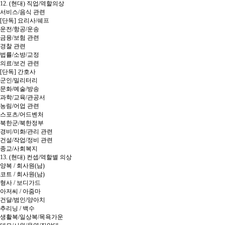
12. (현대) 직업/역할의상
서비스/음식 관련
[단독] 요리사/쉐프
운전/항공/운송
금융/보험 관련
경찰 관련
법률/소방/교정
의료/보건 관련
[단독] 간호사
군인/밀리터리
문화/예술/방송
과학/교육/관공서
농림/어업 관련
스포츠/어드벤처
북한군/북한정부
경비/미화/관리 관련
건설/작업/정비 관련
종교/사회복지
13. (현대) 컨셉/역할별 의상
양복 / 회사원(남)
코트 / 회사원(남)
형사 / 보디가드
아저씨 / 아줌마
건달/범인/양아치
추리닝 / 백수
생활복/일상복/목욕가운