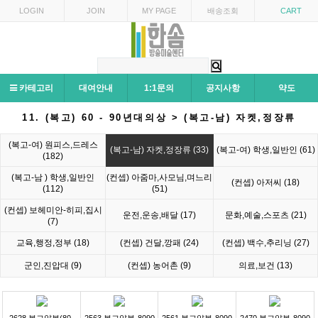
LOGIN
JOIN
MY PAGE
배송조회
CART
카테고리
대여안내
1:1문의
공지사항
약도
11. (복고) 60 - 90년대의상 > (복고-남) 자켓,정장류
(복고-여) 원피스,드레스
(복고-남) 자켓,정장류 (33)
(복고-여) 학생,일반인 (61)
(182)
(복고-남 ) 학생,일반인
(컨셉) 아줌마,사모님,며느리
(컨셉) 아저씨 (18)
(112)
(51)
(컨셉) 보헤미안-히피,집시
운전,운송,배달 (17)
문화,예술,스포츠 (21)
(7)
교육,행정,정부 (18)
(컨셉) 건달,깡패 (24)
(컨셉) 백수,추리닝 (27)
군인,진압대 (9)
(컨셉) 농어촌 (9)
의료,보건 (13)