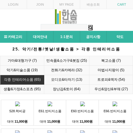
LOGIN
JOIN
MY PAGE
배송조회
CART
카테고리
대여안내
1:1문의
공지사항
약도
25. 악기/전통/옛날/생활소품 > 각종 인테리어소품
가마&대형가구 (7)
민속품&소가구&봇짐 (25)
복고소품 (7)
악기&미술소품 (19)
전화기&카메라 (32)
마법사지팡이 (5)
각종 인테리어소품 (65)
오디오&타자기 (13)
트로피&액자 (54)
생활&가정&스포츠 (95)
장난감&토이 (64)
우산&양산&부채 (27)
S28.럭비공
E61.빈티지소품
E60.빈티지소품
E66.빈티지소품
대여
11,000원
대여
11,000원
대여
11,000원
대여
11,000원