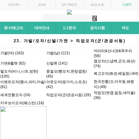
LOGIN
JOIN
MY PAGE
배송조회
CART
카테고리
대여안내
1:1문의
공지사항
약도
23. 가발/모자/신발/가면 > 직업모자(군/관공서등)
머리띠&선녀관&족두리
가발(여) (163)
가발(남) (121)
(56)
캡모자(스냅백,군모,패션)
가면&헬멧 (82)
신발류 (141)
(74)
털모자(비니,니트,방한)
중절모(빵모자,헌팅캡등)
복고모자(화관,베일등) (64)
(105)
(45)
한국전통(갓,어우동,패랭
이벤트모자(행사,파티,마술)
아웃도어(벙거지,스포츠)
(91)
(42)
이) (49)
작업모(썬캡,밀짚,새마을)
세계전통모자 (24)
직업모자(군/관공서등) (26)
(36)
카우보이모자(웨스턴) (18)