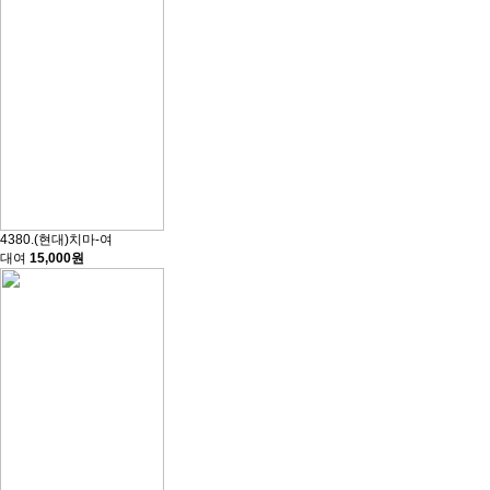
4380.(현대)치마-여
대여
15,000원