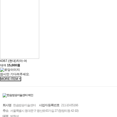
4367.(현대)치마-여
대여
15,000원
잠시만 기다려주세요.
MORE ITEM +
회사명
한솜방송미술센터
사업자 등록번호
211-10-05166
주소
서울특별시 동대문구 왕산로43가길 27 (청량리동 42-10)
대표
박현석