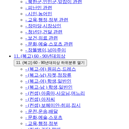
- 북한군,인민군,앞잡이 관련
- 피난민 관련
- 시민,농어민
- 교육,행정,정부 관련
- 장마당,시장상인
- 청년단,건달 관련
- 보건,의료 관련
- 문화,예술,스포츠 관련
- 장똘뱅이,넝마주이
11. (복고) 60 - 90년대의상
11. (복고) 60 - 90년대의상 하위분류 열기
- (복고-여) 원피스,드레스
- (복고-남) 자켓,정장류
- (복고-여) 학생,일반인
- (복고-남 ) 학생,일반인
- (컨셉) 아줌마,사모님,며느리
- (컨셉) 아저씨
- (컨셉) 보헤미안-히피,집시
- 운전,운송,배달
- 문화,예술,스포츠
- 교육,행정,정부