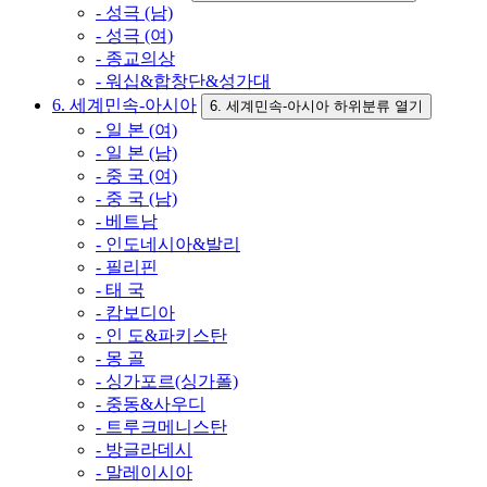
- 성극 (남)
- 성극 (여)
- 종교의상
- 워십&합창단&성가대
6. 세계민속-아시아
6. 세계민속-아시아 하위분류 열기
- 일 본 (여)
- 일 본 (남)
- 중 국 (여)
- 중 국 (남)
- 베트남
- 인도네시아&발리
- 필리핀
- 태 국
- 캄보디아
- 인 도&파키스탄
- 몽 골
- 싱가포르(싱가폴)
- 중동&사우디
- 트루크메니스탄
- 방글라데시
- 말레이시아