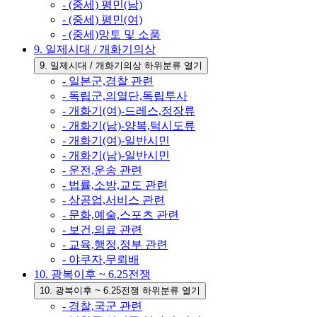
- (중세) 평민(남)
- (중세) 평민(여)
- (중세)망토 및 소품
9. 일제시대 / 개화기의상
9. 일제시대 / 개화기의상 하위분류 열기
- 일본군,경찰 관련
- 독립군,의열단,독립투사
- 개화기(여)-드레스,정장류
- 개화기(남)-양복,턱시도류
- 개화기(여)-일반시민
- 개화기(남)-일반시민
- 운전,운송 관련
- 법률,소방,교도 관련
- 상공업,서비스 관련
- 문화,예술,스포츠 관련
- 보건,의료 관련
- 교육,행정,정부 관련
- 야쿠자,무뢰배
10. 광복이후 ~ 6.25전쟁
10. 광복이후 ~ 6.25전쟁 하위분류 열기
- 경찰,국군 관련