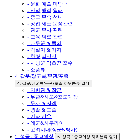
- 문화,예술,마당극
- 산적,해적,왈패
- 종교,무속,선녀
- 상업,제조,운송관련
- 관군,무사 관련
- 교육,의료 관련
- 나무꾼 & 돌쇠
- 각설이 & 거지
- 한량,김삿갓
- 사냥꾼,약초꾼,포수
- 소품류
4. 갑옷/장군복/무관/포졸
4. 갑옷/장군복/무관/포졸 하위분류 열기
- 지휘관 & 장군
- 무관&사또&포도대장
- 무사 & 자객
- 병졸 & 포졸
- 기타 갑옷
- 왜군&사무라이
- 고려시대(장군&병사)
5. 성극 / 종교의상
5. 성극 / 종교의상 하위분류 열기