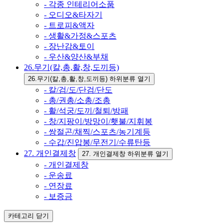
- 각종 인테리어소품
- 오디오&타자기
- 트로피&액자
- 생활&가정&스포츠
- 장난감&토이
- 우산&양산&부채
26.무기(칼,총,활,창,도끼등)
26.무기(칼,총,활,창,도끼등) 하위분류 열기
- 칼/검/도/단검/단도
- 총/권총/소총/조총
- 활/석궁/도끼/철퇴/방패
- 창/지팡이/방망이/횃불/지휘봉
- 쌍절곤/채찍/스포츠/농기계등
- 수갑/진압봉/무전기/수류탄등
27. 개인결제창
27. 개인결제창 하위분류 열기
- 개인결제창
- 운송료
- 연장료
- 보증금
카테고리
닫기