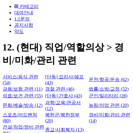
카테고리
대여안내
1:1문의
공지사항
약도
12. (현대) 직업/역할의상 > 경
비/미화/관리 관련
서비스/음식 관련
[단독] 요리사/쉐프
운전/항공/운송 (62)
(54)
(43)
금융/보험 관련 (11)
경찰 관련 (46)
법률/소방/교정 (52)
의료/보건 관련 (55)
[단독] 간호사 (43)
군인/밀리터리 (28)
과학/교육/관공서
문화/예술/방송 (12)
농림/어업 관련 (20)
(12)
스포츠/어드벤처
북한군/북한정부
경비/미화/관리 관련
(80)
(20)
(14)
건설/작업/정비 관련
종교/사회복지 (13)
(61)