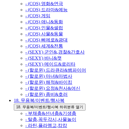
- (COS) 영화&연극
- (COS) 드라마&예능
- (COS) 게임
- (COS) 애니&동화
- (COS) 인물&셀럽
- (COS) 사물&동물
- (COS) 삐에로&광대
- (COS) 세계&전통
- (SEXY) 군인&,경찰&간호사
- (SEXY) 바니&캣
- (SEXY) 메이드&로리타
- (할로윈) 드라큐라&뱀파이어
- (할로윈) 마녀&마법사
- (할로윈) 해적&바이킹
- (할로윈) 요정&천사&여신
- (할로윈) 좀비&호러
18. 무용복/이벤트/행사복
18. 무용복/이벤트/행사복 하위분류 열기
- 부채춤&선녀춤&기생춤
- 탈춤,꼭두각시,사물놀이
- 라틴,플라멩고,캉캉