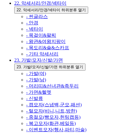
22. 악세서리/안경/넥타이
22. 악세서리/안경/넥타이 하위분류 열기
- 썬글라스
- 안경
- 넥타이
- 목걸이&팔찌
- 왕관&여왕지팡이
- 목도리&숄&스카프
- 기타 악세서리
23. 가발/모자/신발/가면
23. 가발/모자/신발/가면 하위분류 열기
- 가발(여)
- 가발(남)
- 머리띠&선녀관&족두리
- 가면&헬멧
- 신발류
- 캡모자(스냅백,군모,패션)
- 털모자(비니,니트,방한)
- 중절모(빵모자,헌팅캡등)
- 복고모자(화관,베일등)
- 이벤트모자(행사,파티,마술)