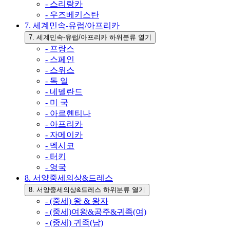
- 스리랑카
- 우즈베키스탄
7. 세계민속-유럽/아프리카
7. 세계민속-유럽/아프리카 하위분류 열기
- 프랑스
- 스페인
- 스위스
- 독 일
- 네델란드
- 미 국
- 아르헨티나
- 아프리카
- 자메이카
- 멕시코
- 터키
- 영국
8. 서양중세의상&드레스
8. 서양중세의상&드레스 하위분류 열기
- (중세) 왕 & 왕자
- (중세)여왕&공주&귀족(여)
- (중세) 귀족(남)