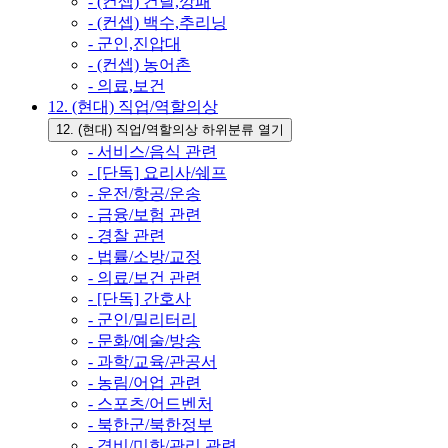
- (컨셉) 건달,깡패
- (컨셉) 백수,추리닝
- 군인,진압대
- (컨셉) 농어촌
- 의료,보건
12. (현대) 직업/역할의상
12. (현대) 직업/역할의상 하위분류 열기
- 서비스/음식 관련
- [단독] 요리사/쉐프
- 운전/항공/운송
- 금융/보험 관련
- 경찰 관련
- 법률/소방/교정
- 의료/보건 관련
- [단독] 간호사
- 군인/밀리터리
- 문화/예술/방송
- 과학/교육/관공서
- 농림/어업 관련
- 스포츠/어드벤처
- 북한군/북한정부
- 경비/미화/관리 관련