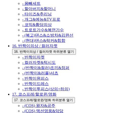
- 몸빼세트
- 할아버지&할머니
- 타이즈&추리닝
- 개그&예능&TV프로
- 코믹&황당의상
- 트로트가수&복면가수
- (복고)댄스&소방차&김완선
- (현대)댄스&락커&힙합
16. 반짝이의상 / 컬러자켓
16. 반짝이의상 / 컬러자켓 하위분류 열기
- 반짝이자켓
- 컬러자켓&턱시도
- (반짝이&컬러)조끼&점퍼
- (반짝이&러플)셔츠
- 반짝이원피스
- 반짝이드레스
- 반짝이투피스(상의+하의)
17. 코스프레/할로윈/영화
17. 코스프레/할로윈/영화 하위분류 열기
- (COS) 왕자&공주
- (COS) 액션영웅&악당