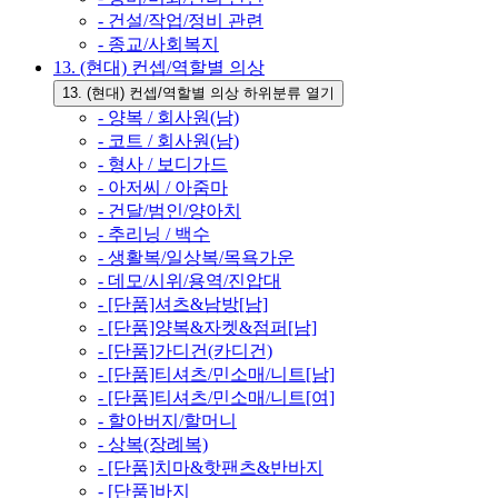
- 건설/작업/정비 관련
- 종교/사회복지
13. (현대) 컨셉/역할별 의상
13. (현대) 컨셉/역할별 의상 하위분류 열기
- 양복 / 회사원(남)
- 코트 / 회사원(남)
- 형사 / 보디가드
- 아저씨 / 아줌마
- 건달/범인/양아치
- 추리닝 / 백수
- 생활복/일상복/목욕가운
- 데모/시위/용역/진압대
- [단품]셔츠&남방[남]
- [단품]양복&자켓&점퍼[남]
- [단품]가디건(카디건)
- [단품]티셔츠/민소매/니트[남]
- [단품]티셔츠/민소매/니트[여]
- 할아버지/할머니
- 상복(장례복)
- [단품]치마&핫팬츠&반바지
- [단품]바지