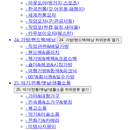
- 아웃도어(벙거지,스포츠)
- 한국전통(갓,어우동,패랭이)
- 세계전통모자
- 직업모자(군/관공서등)
- 작업모(썬캡,밀짚,새마을)
- 카우보이모자(웨스턴)
24. 가방/핸드백/배낭
24. 가방/핸드백/배낭 하위분류 열기
- 직업관련&배달가방
- 핸드백&클러치
- 책가방&백팩&크로스백
- 숄더&에코&시장가방
- 여행가방&힙색&피크닉
- 007&회사원&일수가방
25. 악기/전통/옛날/생활소품
25. 악기/전통/옛날/생활소품 하위분류 열기
- 가마&대형가구
- 민속품&소가구&봇짐
- 복고소품
- 악기&미술소품
- 전화기&카메라
- 마법사지팡이