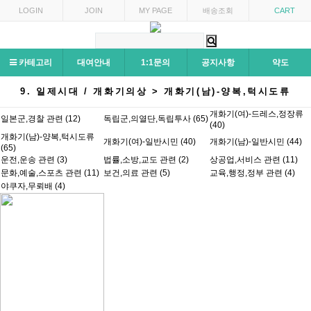
LOGIN
JOIN
MY PAGE
배송조회
CART
카테고리
대여안내
1:1문의
공지사항
약도
9. 일제시대 / 개화기의상 > 개화기(남)-양복,턱시도류
개화기(여)-드레스,정장류
일본군,경찰 관련 (12)
독립군,의열단,독립투사 (65)
(40)
개화기(남)-양복,턱시도류
개화기(여)-일반시민 (40)
개화기(남)-일반시민 (44)
(65)
운전,운송 관련 (3)
법률,소방,교도 관련 (2)
상공업,서비스 관련 (11)
문화,예술,스포츠 관련 (11)
보건,의료 관련 (5)
교육,행정,정부 관련 (4)
야쿠자,무뢰배 (4)